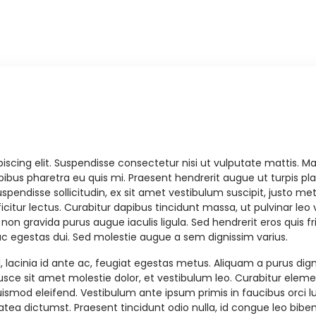
scing elit. Suspendisse consectetur nisi ut vulputate mattis. Ma
dapibus pharetra eu quis mi. Praesent hendrerit augue ut turpis p
spendisse sollicitudin, ex sit amet vestibulum suscipit, justo met
fficitur lectus. Curabitur dapibus tincidunt massa, ut pulvinar le
, non gravida purus augue iaculis ligula. Sed hendrerit eros quis 
c egestas dui. Sed molestie augue a sem dignissim varius.
sl, lacinia id ante ac, feugiat egestas metus. Aliquam a purus dig
ce sit amet molestie dolor, et vestibulum leo. Curabitur eleme
is euismod eleifend. Vestibulum ante ipsum primis in faucibus orci 
latea dictumst. Praesent tincidunt odio nulla, id congue leo bib