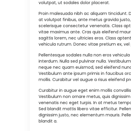
volutpat, ut sodales dolor placerat.
Proin malesuada nibh ac aliquam tincidunt. D
at volutpat finibus, ante metus gravida justo,
scelerisque consectetur venenatis. Class apt
vitae maximus ante. Cras quis eleifend mauris, 
sagittis lorem, nec ultricies eros. Class apt
vehicula rutrum. Donec vitae pretium ex, vel 
Pellentesque sodales nulla non eros vehicula
interdum. Nulla sed pulvinar nulla. Vestibulum 
neque nec quam euismod, sed eleifend nunc 
Vestibulum ante ipsum primis in faucibus orci
mollis. Curabitur vel augue a risus eleifend pr
Curabitur in augue eget enim mollis convallis.
Vestibulum non ornare metus, quis dignissim 
venenatis nec eget turpis. In at metus tempo
Sed blandit mattis libero vitae efficitur. Pe
dignissim justo, nec elementum mauris. Pell
blandit a.