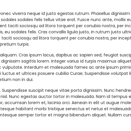
onec viverra neque id justo egestas rutrum. Phasellus dignissim 
 sodales sodales felis tellus vitae erat. Fusce nunc ante, mollis
ent taciti sociosqu ad litora torquent per conubia nostra, per i
eu sodales felis. Cras convallis ligula justo, in rutrum justo ultr
ent taciti sociosqu ad litora torquent per conubia nostra, per in
pretium turpis.
 aliquam. Cras ipsum lacus, dapibus ac sapien sed, feugiat susci
dignissim sagittis lorem. Integer varius id turpis maximus aliquet. 
vulputate. Interdum et malesuada fames ac ante ipsum primis i
 luctus et ultrices posuere cubilia Curae; Suspendisse volutpat l
etium non in dui.
 Suspendisse suscipit neque vitae porta dignissim. Nunc hendrerit
nisl. Nunc egestas auctor tortor in malesuada. Nam id tempus e
r, accumsan lorem et, lacinia orci. Aenean in elit ut augue mole
llentesque habitant morbi tristique senectus et netus et malesua
entesque semper tortor et magna bibendum aliquet. Nullam cursu