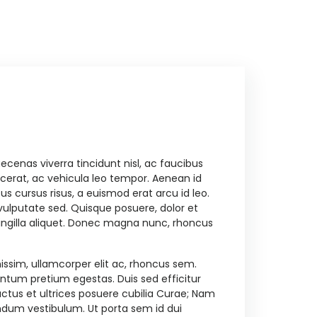
ecenas viverra tincidunt nisl, ac faucibus
lacerat, ac vehicula leo tempor. Aenean id
us cursus risus, a euismod erat arcu id leo.
o vulputate sed. Quisque posuere, dolor et
fringilla aliquet. Donec magna nunc, rhoncus
nissim, ullamcorper elit ac, rhoncus sem.
ntum pretium egestas. Duis sed efficitur
luctus et ultrices posuere cubilia Curae; Nam
endum vestibulum. Ut porta sem id dui