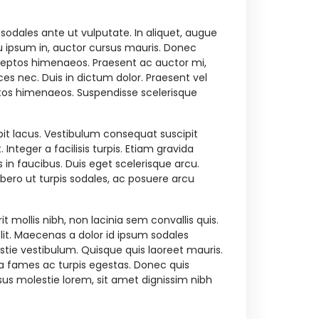
sodales ante ut vulputate. In aliquet, augue
 eu ipsum in, auctor cursus mauris. Donec
nceptos himenaeos. Praesent ac auctor mi,
ices nec. Duis in dictum dolor. Praesent vel
ceptos himenaeos. Suspendisse scelerisque
pit lacus. Vestibulum consequat suscipit
Integer a facilisis turpis. Etiam gravida
n faucibus. Duis eget scelerisque arcu.
ibero ut turpis sodales, ac posuere arcu
 mollis nibh, non lacinia sem convallis quis.
lit. Maecenas a dolor id ipsum sodales
stie vestibulum. Quisque quis laoreet mauris.
da fames ac turpis egestas. Donec quis
s molestie lorem, sit amet dignissim nibh