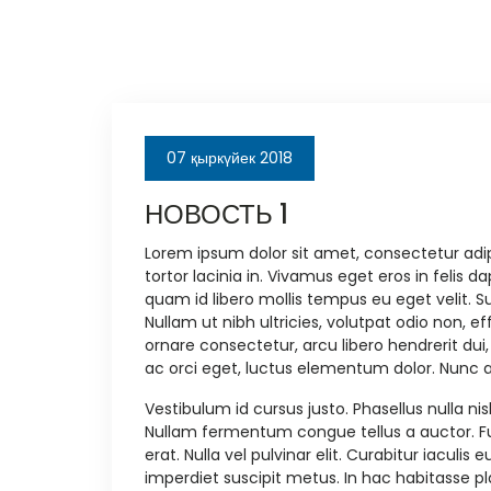
07 қыркүйек 2018
НОВОСТЬ 1
Lorem ipsum dolor sit amet, consectetur adipi
tortor lacinia in. Vivamus eget eros in felis 
quam id libero mollis tempus eu eget velit. Su
Nullam ut nibh ultricies, volutpat odio non, e
ornare consectetur, arcu libero hendrerit dui
ac orci eget, luctus elementum dolor. Nunc a
Vestibulum id cursus justo. Phasellus nulla ni
Nullam fermentum congue tellus a auctor. Fus
erat. Nulla vel pulvinar elit. Curabitur iacul
imperdiet suscipit metus. In hac habitasse p