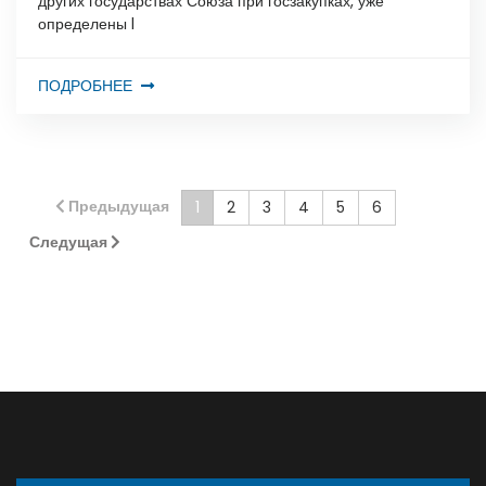
других государствах Союза при госзакупках, уже
определены l
ПОДРОБНЕЕ
Предыдущая
1
2
3
4
5
6
Следущая