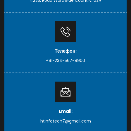
423B, Road Wordwide Country, USA
Телефон:
+91-234-567-8900
Email:
htinfotech7@gmail.com