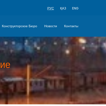
РУС
ҚАЗ
ENG
Конструкторское Бюро
Новости
Контакты
ние