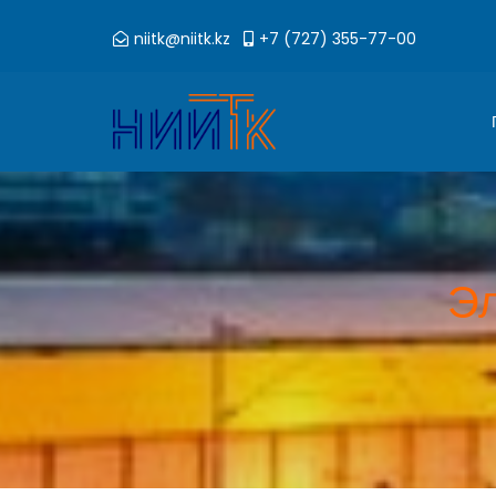
niitk@niitk.kz
+7 (727) 355-77-00
Эл