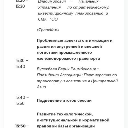
15:20 -
Владимирович
– Начальник
15:30
Управления по стратегическому,
инвестиционному планированию
и
СМК ТОО
«ТрансКом»
Проблемные
аспекты
оптимизации
и
развития внутренней и внешней
логистики промышленного
железнодорожного транспорта
15:30 –
15:40
Булекбаев
Берик
Раимбекович
-
Президент Ассоциации Партнерство по
транспорту и логистике в Центральной
Азии
15:40 –
Подведение итогов
сессии
15:50
Развитие
технологической,
институциональной
и нормативной
15:50
–
правовой базы организации