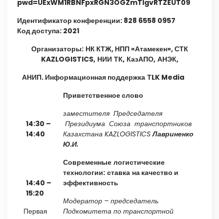
pwd=UExWM1RBNFpxRGN3OGZmTlgvRTZEUT09
Идентификатор конференции: 828 6558 0957
Код доступа: 2021
Организаторы:
НК КТЖ, НПП «Атамекен», СТК
KAZLOGISTICS
,
НИИ
ТК,
КазАПО,
АНЭК,
АНИП. Информационная поддержка
ТLK Media
Приветственное слово
заместителя
Председателя
14:30
–
Президиума Союза транспортников
14:40
Казахстана
KAZLOGISTICS
Лавриненко
Ю.И.
Современные
логистические
технологии:
ставка
на качество и
14:40
–
эффективность
15:20
Модератор
– председатель
Первая
Подкомитета по транспортной