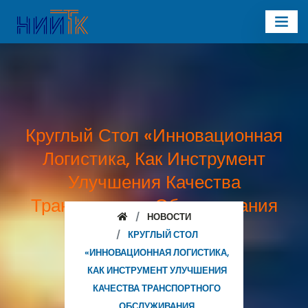
Круглый Стол «Инновационная
Логистика, Как Инструмент
Улучшения Качества
Транспортного Обслуживания
НОВОСТИ
Грузовладельцев»
КРУГЛЫЙ СТОЛ
«ИННОВАЦИОННАЯ ЛОГИСТИКА,
КАК ИНСТРУМЕНТ УЛУЧШЕНИЯ
КАЧЕСТВА ТРАНСПОРТНОГО
ОБСЛУЖИВАНИЯ