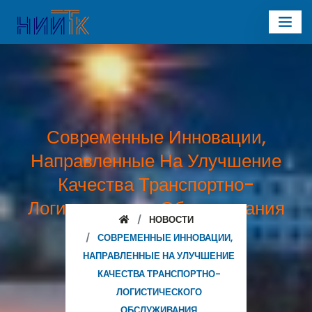
Современные Инновации,
Направленные На Улучшение
Качества Транспортно-
Логистического Обслуживания
НОВОСТИ
Грузовладельцев
СОВРЕМЕННЫЕ ИННОВАЦИИ,
НАПРАВЛЕННЫЕ НА УЛУЧШЕНИЕ
КАЧЕСТВА ТРАНСПОРТНО-
ЛОГИСТИЧЕСКОГО
ОБСЛУЖИВАНИЯ